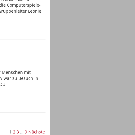
 die Computerspiele-
Gruppenleiter Leonie
ür Menschen mit
W war zu Besuch in
CDU-
.
1
2
3
…
9
Nächste