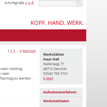
A
Schriftgröße
A
A
KOPF. HAND. WERK.
1
2
3
…
9
Nächste
Werkstätten
Haus Hall
Hallerweg 77
onalen Holding,
48712 Gescher
n zwei
02542 703 7101
fspritzguss werden
E-Mail
Aufnahmeverfahren
Werkstattladen