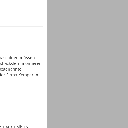
emaschinen müssen
ishäckslern montieren
 sogenannte
der Firma Kemper in
 Haus Hall: 15