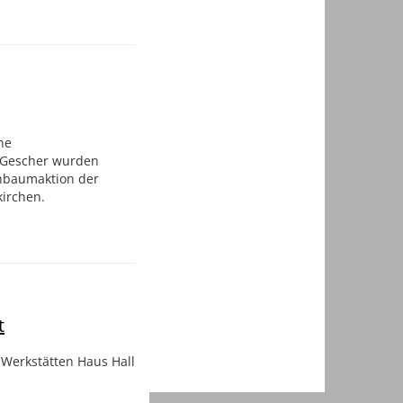
ne
t Gescher wurden
hbaumaktion der
irchen.
t
 Werkstätten Haus Hall