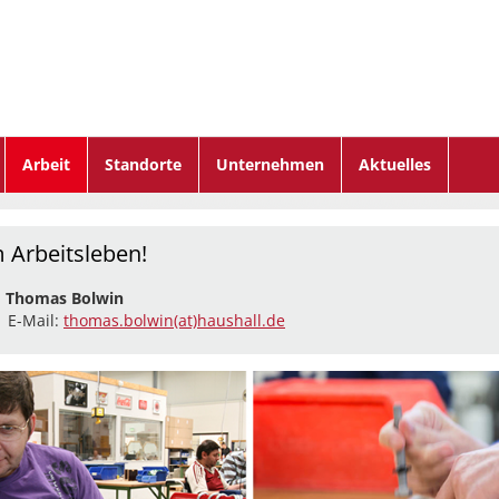
Arbeit
Standorte
Unternehmen
Aktuelles
 Arbeitsleben!
:
Thomas Bolwin
| E-Mail:
thomas.bolwin(at)haushall.de