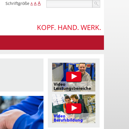
A
Schriftgröße
A
A
KOPF. HAND. WERK.