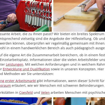
ssante Arbeit, die zu Ihnen passt? Wir bieten ein breites Spektrum
tsprechend vielseitig sind die Angebote der Hilfestellung. Ob und 
 werden können, überprüfen wir regelmäßig gemeinsam mit Ihnen.
wohl in einem handwerklichen Bereich als auch pädagogisch ausgebi
uf die eigene Art die Zusammenarbeit bereichern, ob in einem fes
Einzelarbeitsplatz. Informationen über die vielen Arbeitsfelder un
nter
Leistungen
. Mit welchen Anforderungen und in welchem Rahme
er
Entwicklung und Qualifikation
sowie in unseren Konzepten. Hier 
d Methoden wir Sie unterstützen:
ng erster Arbeitsmarkt
gibt Informationen, wenn dieser Schritt für
ensraum
erläutert, wie wir Menschen mit schweren Behinderungen 
rkstätten in
Coesfeld
und
Velen
arbeiten Menschen mit psychisch