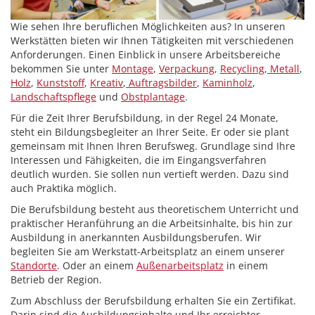
Wie sehen Ihre beruflichen Möglichkeiten aus? In unseren
Werkstätten bieten wir Ihnen Tätigkeiten mit verschiedenen
Anforderungen. Einen Einblick in unsere Arbeitsbereiche
bekommen Sie unter
Montage
,
Verpackung
,
Recycling
,
Metall
,
Holz
,
Kunststoff
,
Kreativ
,
Auftragsbilder
,
Kaminholz
,
Landschaftspflege
und
Obstplantage
.
Für die Zeit Ihrer Berufsbildung, in der Regel 24 Monate,
steht ein Bildungsbegleiter an Ihrer Seite. Er oder sie plant
gemeinsam mit Ihnen Ihren Berufsweg. Grundlage sind Ihre
Interessen und Fähigkeiten, die im Eingangsverfahren
deutlich wurden. Sie sollen nun vertieft werden. Dazu sind
auch Praktika möglich.
Die Berufsbildung besteht aus theoretischem Unterricht und
praktischer Heranführung an die Arbeitsinhalte, bis hin zur
Ausbildung in anerkannten Ausbildungsberufen. Wir
begleiten Sie am Werkstatt-Arbeitsplatz an einem unserer
Standorte
. Oder an einem
Außenarbeitsplatz
in einem
Betrieb der Region.
Zum Abschluss der Berufsbildung erhalten Sie ein Zertifikat.
Darin sind die Ausbildungsinhalte und Ihr erreichter