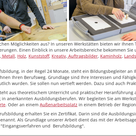
ichen Möglichkeiten aus? In unseren Werkstätten bieten wir Ihnen T
erungen. Einen Einblick in unsere Arbeitsbereiche bekommen Sie 
,
Metall
,
Holz
,
Kunststoff
,
Kreativ
,
Auftragsbilder
,
Kaminholz
,
Lands
ufsbildung, in der Regel 24 Monate, steht ein Bildungsbegleiter an Ih
hnen Ihren Berufsweg. Grundlage sind Ihre Interessen und Fähigke
tlich wurden. Sie sollen nun vertieft werden. Dazu sind auch Prak
teht aus theoretischem Unterricht und praktischer Heranführung a
g in anerkannten Ausbildungsberufen. Wir begleiten Sie am Werksta
rte
. Oder an einem
Außenarbeitsplatz
in einem Betrieb der Region
fsbildung erhalten Sie ein Zertifikat. Darin sind die Ausbildungsi
benannt. Als Grundlage unserer Arbeit dient das mit der Arbeits
"Eingangsverfahren und Berufsbildung".