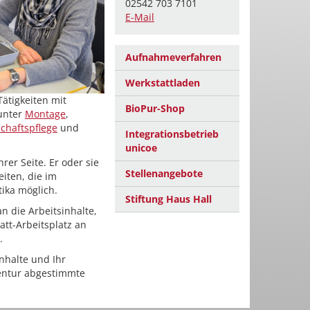
02542 703 7101
E-Mail
Aufnahmeverfahren
Werkstattladen
ätigkeiten mit
BioPur-Shop
unter
Montage
,
chaftspflege
und
Integrationsbetrieb
unicoe
rer Seite. Er oder sie
Stellenangebote
iten, die im
tika möglich.
Stiftung Haus Hall
n die Arbeitsinhalte,
tt-Arbeitsplatz an
.
nhalte und Ihr
agentur abgestimmte