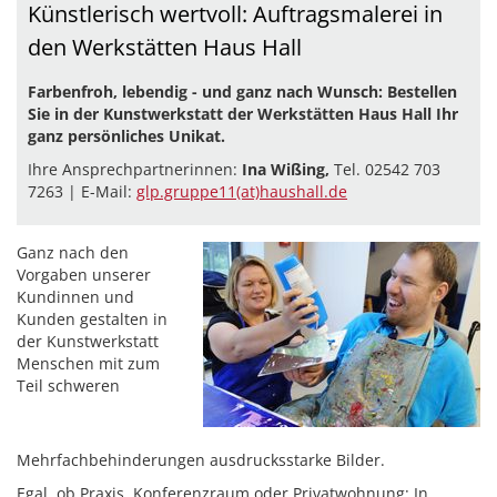
Künstlerisch wertvoll: Auftragsmalerei in
den Werkstätten Haus Hall
Farbenfroh, lebendig - und ganz nach Wunsch: Bestellen
Sie in der Kunstwerkstatt der Werkstätten Haus Hall Ihr
ganz persönliches Unikat.
Ihre Ansprechpartnerinnen:
Ina Wißing
,
Tel. 02542 703
7263 | E-Mail:
glp.gruppe11(at)haushall.de
Ganz nach den
Vorgaben unserer
Kundinnen und
Kunden gestalten in
der Kunstwerkstatt
Menschen mit zum
Teil schweren
Mehrfachbehinderungen ausdrucksstarke Bilder.
Egal, ob Praxis, Konferenzraum oder Privatwohnung: In