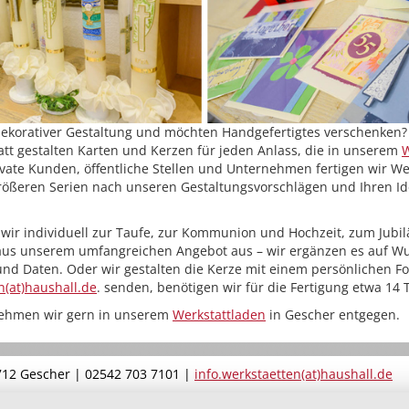
ekorativer Gestaltung und möchten Handgefertigtes verschenken?
att gestalten Karten und Kerzen für jeden Anlass, die in unserem
W
private Kunden, öffentliche Stellen und Unternehmen fertigen wir W
rößeren Serien nach unseren Gestaltungsvorschlägen und Ihren Id
 wir individuell zur Taufe, zur Kommunion und Hochzeit, zum Jubi
 aus unserem umfangreichen Angebot aus – wir ergänzen es auf Wu
d Daten. Oder wir gestalten die Kerze mit einem persönlichen Fot
n(at)haushall.de
. senden, benötigen wir für die Fertigung etwa 14 
nehmen wir gern in unserem
Werkstattladen
in Gescher entgegen.
712 Gescher | 02542 703 7101 |
info.werkstaetten(at)haushall.de