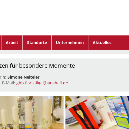
Arbeit
Standorte
Unternehmen
Aktuelles
rzen für besondere Momente
rin:
Simone Neiteler
| E-Mail:
gbb.floristik(at)haushall.de