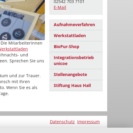
02542 703 7101
E-Mail
Aufnahmeverfahren
Werkstattladen
 Die Mitarbeiterinnen
BioPur-Shop
erkstattladen
eihnachts- und
Integrationsbetrieb
een. Sprechen Sie uns
unicoe
Stellenangebote
läum und zur Trauer.
nsch mit Ihren
Stiftung Haus Hall
o. Wenn Sie es als
Tage.
Datenschutz
Impressum