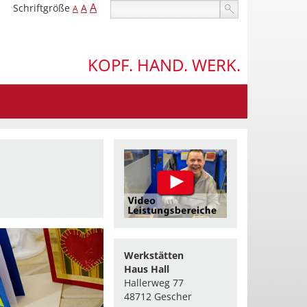
A
Schriftgröße
A
A
KOPF. HAND. WERK.
Werkstätten
Haus Hall
Hallerweg 77
48712 Gescher