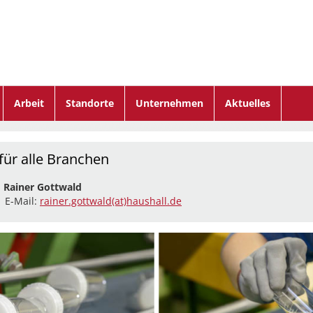
Arbeit
Standorte
Unternehmen
Aktuelles
 für alle Branchen
:
Rainer Gottwald
| E-Mail:
rainer.gottwald(at)haushall.de