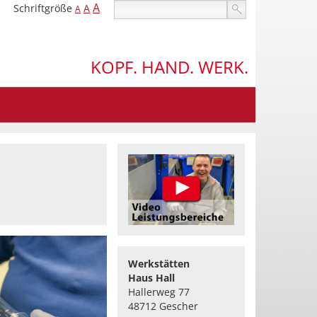
A
Schriftgröße
A
A
KOPF. HAND. WERK.
Werkstätten
Haus Hall
Hallerweg 77
48712 Gescher