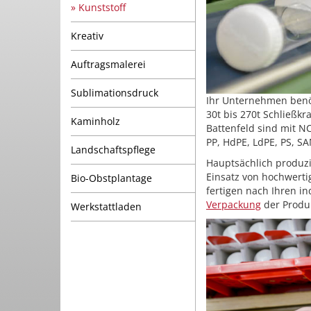
Kunststoff
Kreativ
Auftragsmalerei
Sublimationsdruck
Ihr Unternehmen benöt
30t bis 270t Schließkr
Kaminholz
Battenfeld sind mit N
PP, HdPE, LdPE, PS, S
Landschaftspflege
Hauptsächlich produzi
Einsatz von hochwerti
Bio-Obstplantage
fertigen nach Ihren i
Verpackung
der Produ
Werkstattladen