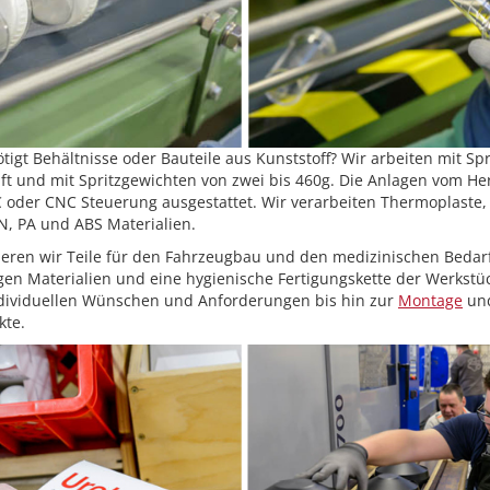
igt Behältnisse oder Bauteile aus Kunststoff? Wir arbeiten mit S
aft und mit Spritzgewichten von zwei bis 460g. Die Anlagen vom He
C oder CNC Steuerung ausgestattet. Wir verarbeiten Thermoplaste
AN, PA und ABS Materialien.
eren wir Teile für den Fahrzeugbau und den medizinischen Bedarf
gen Materialien und eine hygienische Fertigungskette der Werkstüc
ndividuellen Wünschen und Anforderungen bis hin zur
Montage
und
kte.