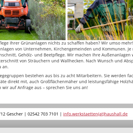
flege Ihrer Grünanlagen nichts zu schaffen haben? Wir umso mehr!
nanlagen von Unternehmen, Kirchengemeinden und Kommunen. Je
schnitt, Gehölz- und Beetpflege. Wir machen Ihre Außenanlagen 
rschnitt von Sträuchern und Wallhecken. Nach Wunsch und Absp
 an.
egegruppen bestehen aus bis zu acht Mitarbeitern. Sie werden fa
räte direkt mit, auch Großflächenmäher und leistungsfähige Holzhä
 wir auf Anfrage aus – sprechen Sie uns an!
712 Gescher | 02542 703 7101 |
info.werkstaetten(at)haushall.de