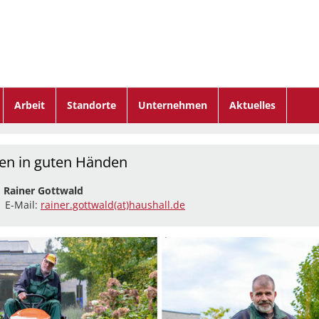
Arbeit
Standorte
Unternehmen
Aktuelles
en in guten Händen
:
Rainer Gottwald
| E-Mail:
rainer.gottwald(at)haushall.de