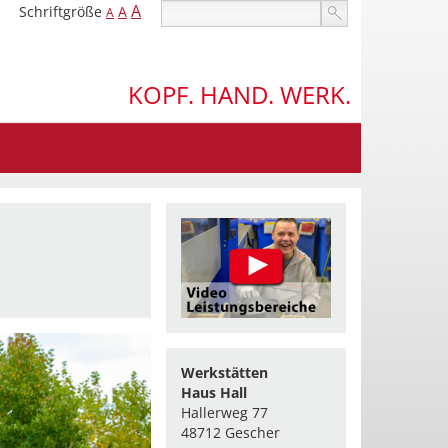
A
Schriftgröße
A
A
KOPF. HAND. WERK.
Werkstätten
Haus Hall
Hallerweg 77
48712 Gescher