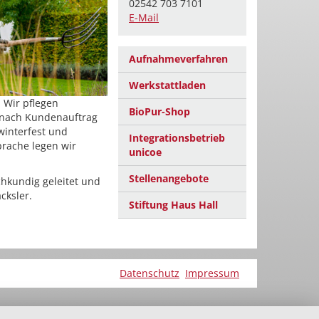
02542 703 7101
E-Mail
Aufnahmeverfahren
Werkstattladen
 Wir pflegen
BioPur-Shop
 nach Kundenauftrag
winterfest und
Integrationsbetrieb
rache legen wir
unicoe
Stellenangebote
chkundig geleitet und
cksler.
Stiftung Haus Hall
Datenschutz
Impressum