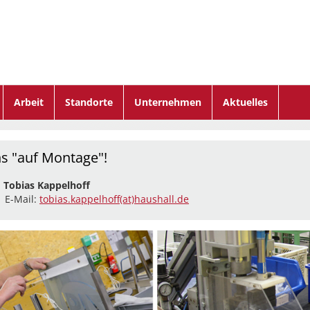
Arbeit
Standorte
Unternehmen
Aktuelles
ns "auf Montage"!
:
Tobias Kappelhoff
| E-Mail:
tobias.kappelhoff(at)haushall.de