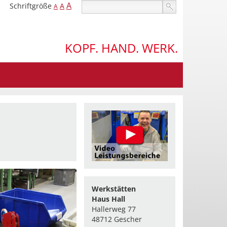
A
Schriftgröße
A
A
KOPF. HAND. WERK.
Werkstätten
Haus Hall
Hallerweg 77
48712 Gescher