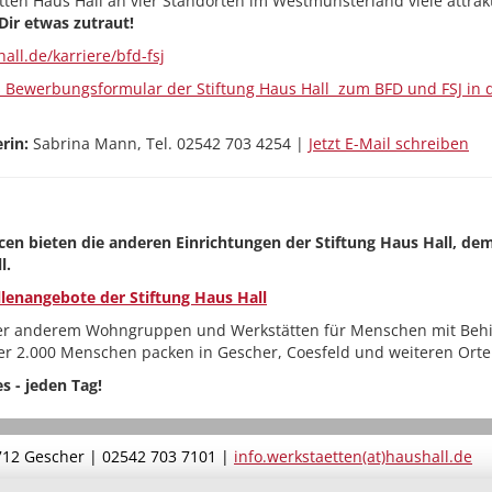
tten Haus Hall an vier Standorten im Westmünsterland viele attrakt
Dir etwas zutraut!
all.de/karriere/bfd-fsj
s Bewerbungsformular der Stiftung Haus Hall zum BFD und FSJ in 
rin:
Sabrina Mann, Tel. 02542 703 4254 |
Jetzt E-Mail schreiben
cen bieten die anderen Einrichtungen der Stiftung Haus Hall, de
l.
llenangebote der Stiftung Haus Hall
er anderem Wohngruppen und Werkstätten für Menschen mit Behi
er 2.000 Menschen packen in Gescher, Coesfeld und weiteren Orte
s - jeden Tag!
712 Gescher | 02542 703 7101 |
info.werkstaetten(at)haushall.de