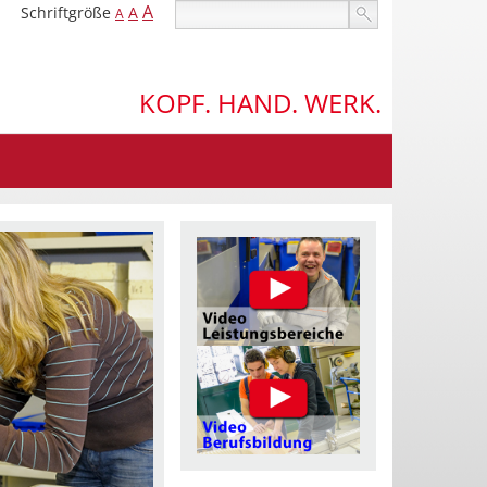
A
Schriftgröße
A
A
KOPF. HAND. WERK.