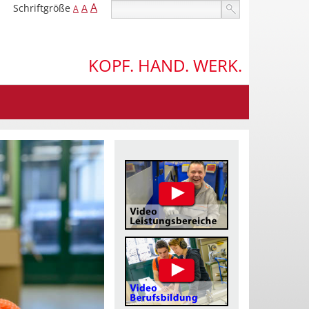
A
Schriftgröße
A
A
KOPF. HAND. WERK.