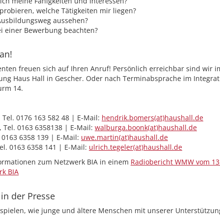
lich meine Fähigkeiten und Interessen?
robieren, welche Tätigkeiten mir liegen?
Ausbildungsweg aussehen?
i einer Bewerbung beachten?
an!
enten freuen sich auf Ihren Anruf! Persönlich erreichbar sind wir 
ung Haus Hall in Gescher. Oder nach Terminabsprache im Integrat
urm 14.
Tel. 0176 163 582 48 | E-Mail:
hendrik.bomers(at)haushall.de
 Tel. 0163 6358138 | E-Mail:
walburga.boonk(at)haushall.de
 0163 6358 139 | E-Mail:
uwe.martin(at)haushall.de
Tel. 0163 6358 141 | E-Mail:
ulrich.tegeler(at)haushall.de
formationen zum Netzwerk BIA in einem
Radiobericht WMW vom 13
rk BIA
in der Presse
ispielen, wie junge und ältere Menschen mit unserer Unterstützung